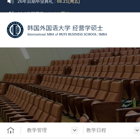
26-2学期开学 :
09.01(周二)
26-2学期选课 :
08.19(周三) ~ 08.21(周五)
韩
26-2学期选课变更 :
09.01(周二) ~ 09.07(周一)
国
26-2学期学费缴纳:
08.19(周三) ~ 08.25(周二)
外
26年后期毕业典礼 :
08.21(周五)
国
语
大
学
教学管理
教学日程
商