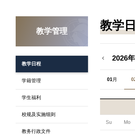
学
院
教学
教学管理
I
M
2026年
B
教学日程
A
01
月
0
学籍管理
学生福利
校规及实施细则
Su
Mo
教务行政文件