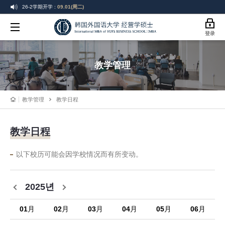
26-2学期开学 :
09.01(周二)
26-2学期选课 :
08.19(周三) ~ 08.21(周五)
韩
登录
26-2学期选课变更 :
09.01(周二) ~ 09.07(周一)
国
26-2学期学费缴纳:
08.19(周三) ~ 08.25(周二)
教学管理
26年后期毕业典礼 :
08.21(周五)
外
国
教学管理
教学日程
语
教学日程
大
学
以下校历可能会因学校情况而有所变动。
商
2025년
学
01
月
02
月
03
月
04
月
05
月
06
月
院