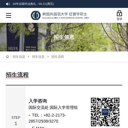
26年后期毕业典礼 :
08.21(周五)
26-2学期开学 :
09.01(周二)
韩
登录
26-2学期选课 :
08.19(周三) ~ 08.21(周五)
国
26-2学期选课变更 :
09.01(周二) ~ 09.07(周一)
招生信息
26-2学期学费缴纳:
08.19(周三) ~ 08.25(周二)
外
26年后期毕业典礼 :
08.21(周五)
国
招生信息
招生信息
招生流程
语
招生流程
大
学
商
入学咨询
国际交流处 国际入学管理组
学
TEL：+82-2-2173-
STEP
2857/2938/3270
院
1