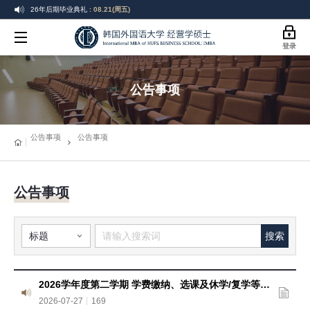
26年后期毕业典礼 :
08.21(周五)
26-2学期开学 :
09.01(周二)
韩
登录
26-2学期选课 :
08.19(周三) ~ 08.21(周五)
国
26-2学期选课变更 :
09.01(周二) ~ 09.07(周一)
公告事项
26-2学期学费缴纳:
08.19(周三) ~ 08.25(周二)
外
26年后期毕业典礼 :
08.21(周五)
国
公告事项
公告事项
语
大
公告事项
学
搜索
商
学
2026学年度第二学期 学费缴纳、选课及休学/复学等学业日程通知
院
2026-07-27
169