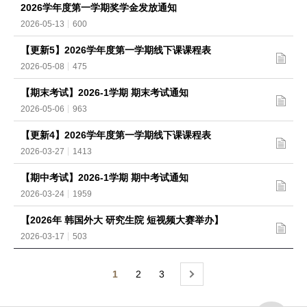
2026学年度第一学期奖学金发放通知
2026-05-13
600
【更新5】2026学年度第一学期线下课课程表
2026-05-08
475
【期末考试】2026-1学期 期末考试通知
2026-05-06
963
【更新4】2026学年度第一学期线下课课程表
2026-03-27
1413
【期中考试】2026-1学期 期中考试通知
2026-03-24
1959
【2026年 韩国外大 研究生院 短视频大赛举办】
2026-03-17
503
1
2
3