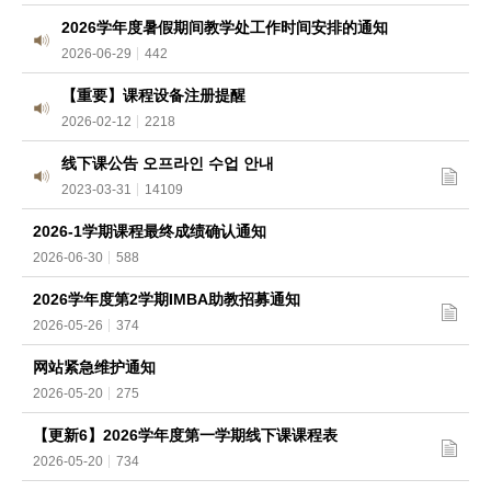
I
2026学年度暑假期间教学处工作时间安排的通知
2026-06-29
442
M
【重要】课程设备注册提醒
B
2026-02-12
2218
A
线下课公告 오프라인 수업 안내
2023-03-31
14109
2026-1学期课程最终成绩确认通知
2026-06-30
588
2026学年度第2学期IMBA助教招募通知
2026-05-26
374
网站紧急维护通知
2026-05-20
275
【更新6】2026学年度第一学期线下课课程表
2026-05-20
734